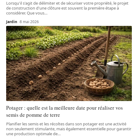
Lorsqu'il s'agit de délimiter et de sécuriser votre propriété, le projet
de construction d'une clôture est souvent la première étape à
considérer. Que vous
…
Jardin
8 mai 2026
Potager : quelle est la meilleure date pour réaliser vos
semis de pomme de terre
Planifier les semis et les récoltes dans son potager est une activité
non seulement stimulante, mais également essentielle pour garantir
une production optimale de
…