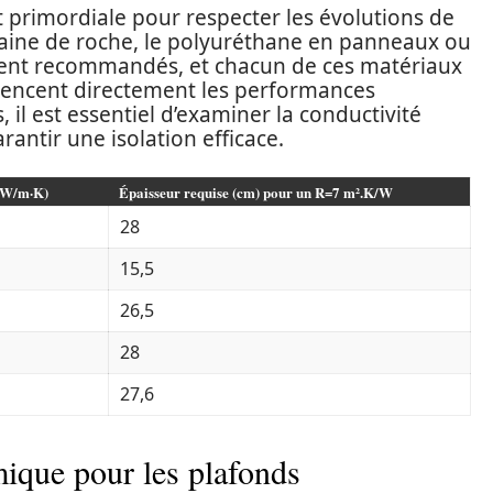
t primordiale pour respecter les évolutions de
 laine de roche, le polyuréthane en panneaux ou
vent recommandés, et chacun de ces matériaux
luencent directement les performances
 il est essentiel d’examiner la conductivité
rantir une isolation efficace.
 (W/m·K)
Épaisseur requise (cm) pour un R=7 m².K/W
28
15,5
26,5
28
27,6
ique pour les plafonds