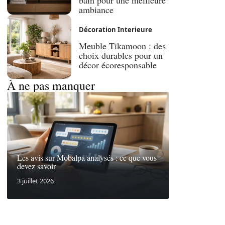
bain pour une meilleure
ambiance
Décoration Interieure
Meuble Tikamoon : des
choix durables pour un
décor écoresponsable
À ne pas manquer
Les avis sur Mobalpa analysés : ce que vous
devez savoir
3 juillet 2026