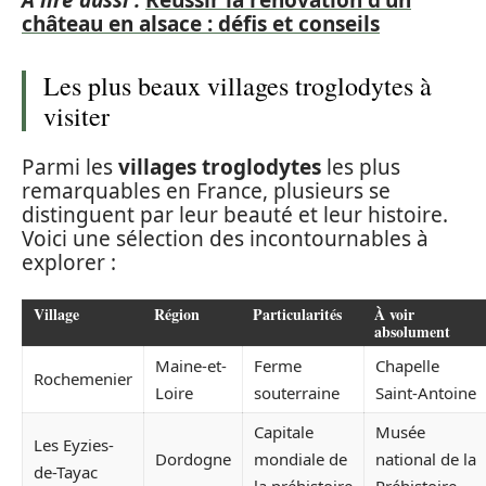
château en alsace : défis et conseils
Les plus beaux villages troglodytes à
visiter
Parmi les
villages troglodytes
les plus
remarquables en France, plusieurs se
distinguent par leur beauté et leur histoire.
Voici une sélection des incontournables à
explorer :
Village
Région
Particularités
À voir
absolument
Maine-et-
Ferme
Chapelle
Rochemenier
Loire
souterraine
Saint-Antoine
Capitale
Musée
Les Eyzies-
Dordogne
mondiale de
national de la
de-Tayac
la préhistoire
Préhistoire