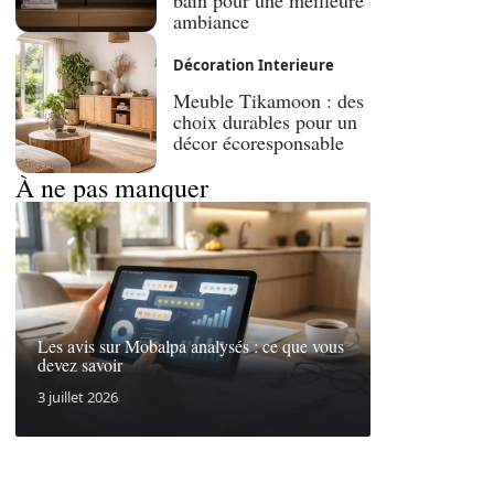
bain pour une meilleure
ambiance
Décoration Interieure
Meuble Tikamoon : des
choix durables pour un
décor écoresponsable
À ne pas manquer
Les avis sur Mobalpa analysés : ce que vous
devez savoir
3 juillet 2026